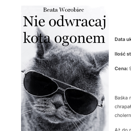
Data u
Ilość s
Cena:
Baśka m
chrapał
cholern
Aż do 