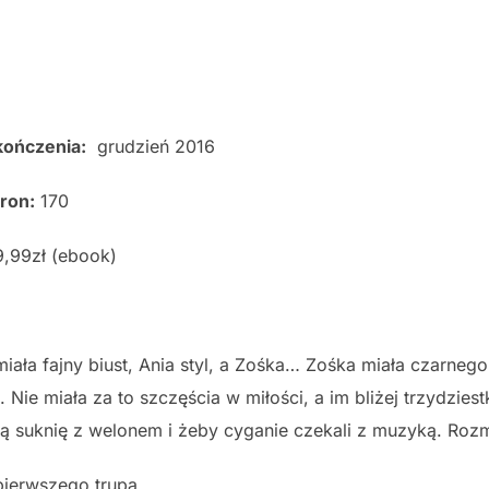
kończenia:
grudzień 2016
tron:
170
9,99zł (ebook)
iała fajny biust, Ania styl, a Zośka… Zośka miała czarnego 
. Nie miała za to szczęścia w miłości, a im bliżej trzydziestk
ą suknię z welonem i żeby cyganie czekali z muzyką. Rozmy
pierwszego trupa.