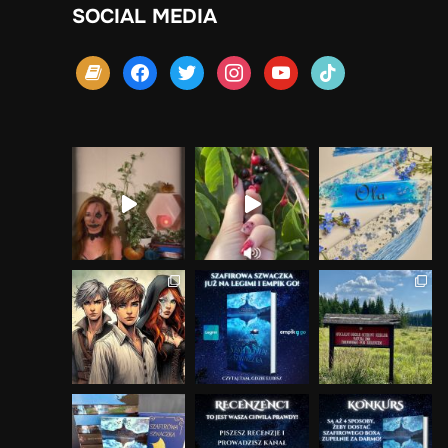
SOCIAL MEDIA
book
facebook
twitter
instagram
youtube
tiktok