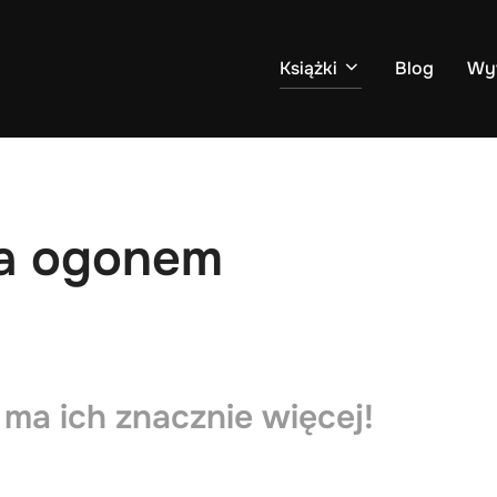
Książki
Blog
Wy
ta ogonem
 ma ich znacznie więcej!