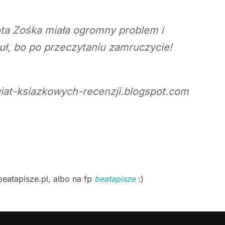
ota Zośka miała ogromny problem i
uł, bo po przeczytaniu zamruczycie!
wiat-ksiazkowych-recenzji.blogspot.com
beatapisze.pl, albo na fp
beatapisze
:)