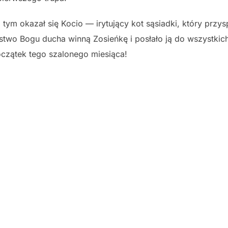
tym okazał się Kocio — irytujący kot sąsiadki, który prz
two Bogu ducha winną Zosieńkę i posłało ją do wszystkich
oczątek tego szalonego miesiąca!