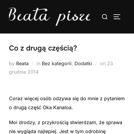
Skip
to
Search
TOGGLE
content
for:
Co z drugą częścią?
Posted
by
Beata
in
Bez kategorii
,
Dodatki
on
23
on
grudnia 2014
Coraz więcej osób odzywa się do mnie z pytaniem
o drugą część Oka Kanaloa.
Moi drodzy, z przykrością stwierdzam, że sprawa
nie wygląda najlepiej. Jest w tym odrobinę