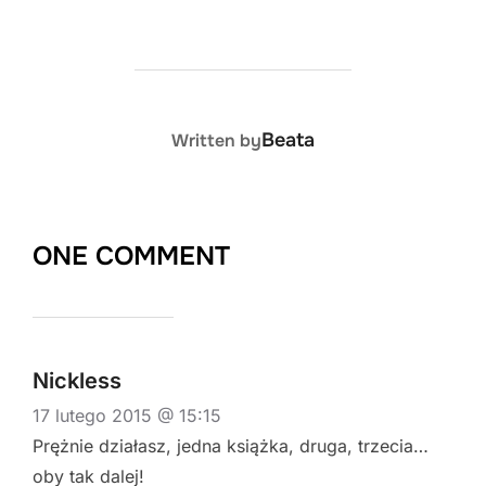
POST AUTHOR
Beata
Written by
ONE COMMENT
Nickless
17 lutego 2015 @ 15:15
Prężnie działasz, jedna książka, druga, trzecia…
oby tak dalej!