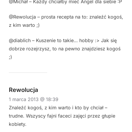
@Michał – Każdy chciałby mieć Angel dla siebie :P
@Rewolucja – prosta recepta na to: znaleźć kogoś,
z kim warto ;)
@diablich – Kuszenie to takie… hobby :> Jak się
dobrze rozejrzysz, to na pewno znajdziesz kogoś
;)
Rewolucja
1 marca 2013 @ 18:39
Znaleźć kogoś, z kim warto i kto by chciał –
trudne. Wszyscy fajni faceci zajęci przez głupie
kobiety.