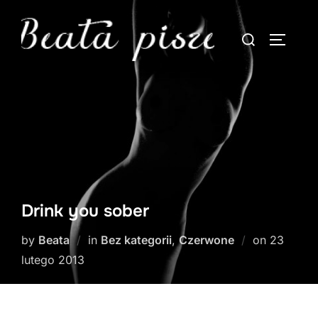
Skip
to
Search
TOGGLE
content
for:
Drink you sober
Posted
by
Beata
in
Bez kategorii
,
Czerwone
on
23
on
lutego 2013