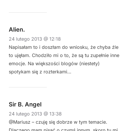
Alien.
24 lutego 2013 @ 12:18
Napisałam to i doszłam do wniosku, że chyba źle
to ujęłam. Chodziło mi o to, że są tu zupełnie inne
emocje. Na większości blogów (niestety)
spotykam się z rozterkami…
Sir B. Angel
24 lutego 2013 @ 13:38
@Mariusz – czuję się dobrze w tym temacie.
Dlaczego mam pisać o czymś innym, skoro tu mi