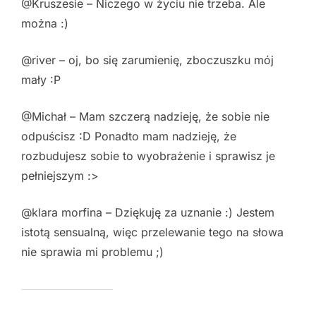
@Kruszesie – Niczego w życiu nie trzeba. Ale
można :)
@river – oj, bo się zarumienię, zboczuszku mój
mały :P
@Michał – Mam szczerą nadzieję, że sobie nie
odpuścisz :D Ponadto mam nadzieję, że
rozbudujesz sobie to wyobrażenie i sprawisz je
pełniejszym :>
@klara morfina – Dziękuję za uznanie :) Jestem
istotą sensualną, więc przelewanie tego na słowa
nie sprawia mi problemu ;)