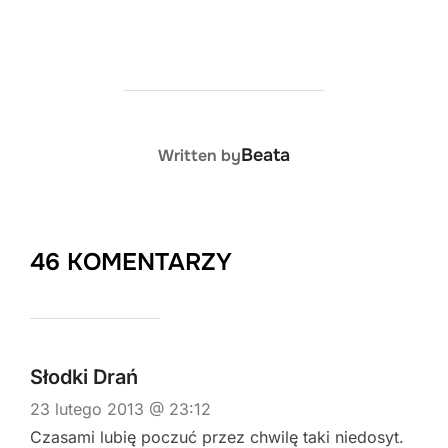
POST AUTHOR
Beata
Written by
46 KOMENTARZY
Słodki Drań
23 lutego 2013 @ 23:12
Czasami lubię poczuć przez chwilę taki niedosyt.