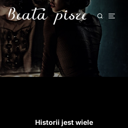
Skip
to
Search
TOGGLE
content
for:
Historii jest wiele