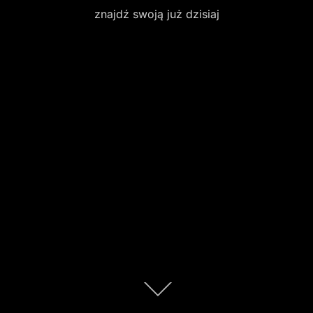
znajdź swoją już dzisiaj
Scroll
down