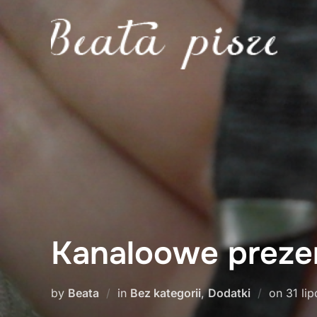
Skip
to
content
Kanaloowe preze
Poste
by
Beata
in
Bez kategorii
,
Dodatki
on
31 li
on