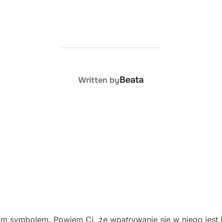
POST AUTHOR
Beata
Written by
kim symbolem. Powiem Ci, że wpatrywanie się w niego jest 