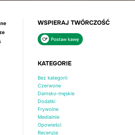
WSPIERAJ TWÓRCZOŚĆ
tne
ze
ś
KATEGORIE
Bez kategorii
Czerwone
Damsko-męskie
Dodatki
Frywolne
Medialnie
Opowieści
Recenzje