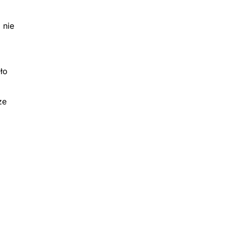
 nie
ło
ze