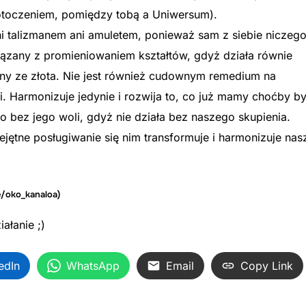
 otoczeniem, pomiędzy tobą a Uniwersum).
ni talizmanem ani amuletem, ponieważ sam z siebie niczego
wiązany z promieniowaniem kształtów, gdyż działa równie
any ze złota. Nie jest również cudownym remedium na
. Harmonizuje jedynie i rozwija to, co już mamy choćby by
go bez jego woli, gdyż nie działa bez naszego skupienia.
ejętne posługiwanie się nim transformuje i harmonizuje nas
e/oko_kanaloa
)
iałanie ;)
edIn
WhatsApp
Email
Copy Link