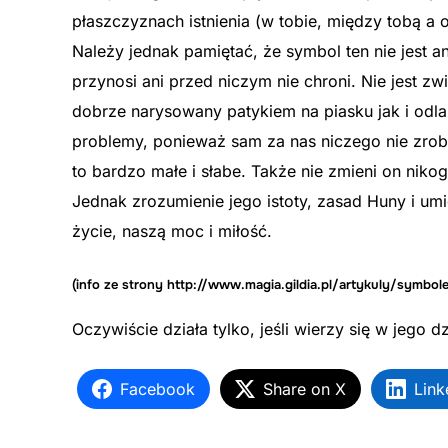
płaszczyznach istnienia (w tobie, między tobą a
Należy jednak pamiętać, że symbol ten nie jest a
przynosi ani przed niczym nie chroni. Nie jest z
dobrze narysowany patykiem na piasku jak i odl
problemy, ponieważ sam za nas niczego nie zrobi
to bardzo małe i słabe. Także nie zmieni on niko
Jednak zrozumienie jego istoty, zasad Huny i umi
życie, naszą moc i miłość.
(info ze strony
http://www.magia.gildia.pl/artykuly/symbol
Oczywiście działa tylko, jeśli wierzy się w jego dz
Facebook
Share on X
Link