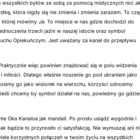
eń wszystkich bytów ze sobą za pomocą mistycznych nici
a
tkę, która nigdy się nie zmienia i zmienia zarazem. To cz
 o której mówimy
Ja
. To miejsce w nas gdzie dochodzi do
dnoczenia trzech jaźni w naszej istocie oraz symbol
Duchu Opiekuńczym. Jest uważany za kanał do przepływu
Praktycznie więc powinien znajdować się w polu widzenia
 miłości. Dlatego właśnie noszenie go pod ubraniem jako
nosimy go jako wisiorek na wierzchu, korzyści odnosimy
. Jeśli chcemy by symbol działał na nas, powieśmy go gdzie
ie Oka Kanaloa jak mandali. Po prostu usiądź wygodnie i
jak będzie to przynosiło ci satysfakcję. Nie wymuszaj ani n
wiele korzystnych połączeń w twoim życiu na wszystkich