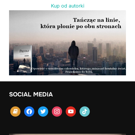
Kup od autorki
SOCIAL MEDIA
book
facebook
twitter
instagram
youtube
tiktok