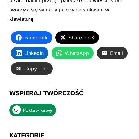
pisać i dałam przejąć pałeczkę opowieści, która
tworzyła się sama, a ja jedynie stukałam w
klawiaturę.
Facebook
Share on X
LinkedIn
WhatsApp
Email
Copy Link
WSPIERAJ TWÓRCZOŚĆ
KATEGORIE