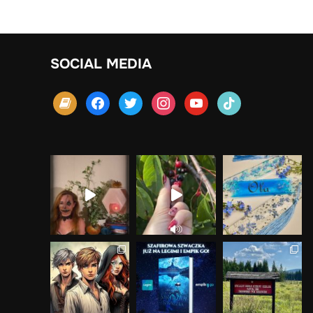
SOCIAL MEDIA
book
facebook
twitter
instagram
youtube
tiktok