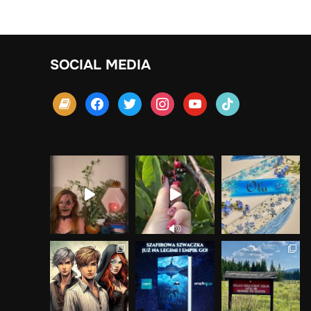
SOCIAL MEDIA
book
facebook
twitter
instagram
youtube
tiktok