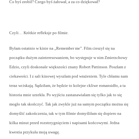
Co byś zrobił? Czego byś żałował, a za co dziękował?
Czyli… Krótkie refleksje po filmie.
Byłam ostatnio w kinie na „Remember me”. Film cieszył się na
początku dużym zainteresowaniem, bo występuje w nim Zmierzchowy
Edzio, czyli doskonale większości znany Robert Pattinson. Poszłam z
ciekawości. I z sali kinowej wyszłam pod wrażeniem. Tyle chłamu nam
teraz wciskają. Sądziłam, że będzie to kolejne ckliwe romansidło, a ta
historia mnie urzekła. Po wyjściu zastanawiałam się tylko jak to się
mogło tak skończyć. Tak jak zwykle już na samym początku można się
domyślić zakończenia, tak w tym filmie domyśliłam się dopiero na
kilka minut przed rozstrzygnięciem i napisami końcowymi. Jedna
kwestia przykuła moją uwagę.