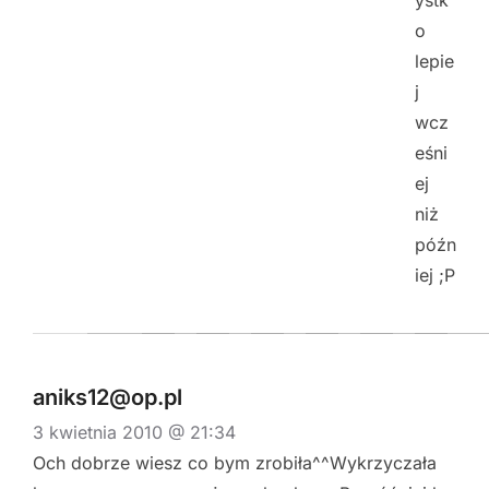
o
lepie
j
wcz
eśni
ej
niż
późn
iej ;P
aniks12@op.pl
3 kwietnia 2010 @ 21:34
Och dobrze wiesz co bym zrobiła^^Wykrzyczała