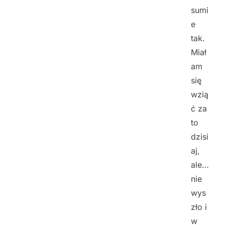
sumi
e
tak.
Miał
am
się
wzią
ć za
to
dzisi
aj,
ale…
nie
wys
zło i
w