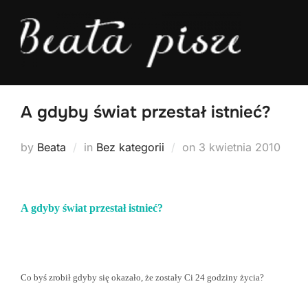
Skip
to
content
A gdyby świat przestał istnieć?
Posted
by
Beata
in
Bez kategorii
on
3 kwietnia 2010
on
A gdyby świat przestał istnieć?
Co byś zrobił gdyby się okazało, że zostały Ci 24 godziny życia?