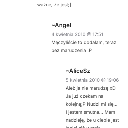
ważne, że jest;]
~Angel
4 kwietnia 2010 @ 17:51
Męczyliście to dodałam, teraz
bez marudzenia ;P
~AliceSz
5 kwietnia 2010 @ 19:06
Ależ ja nie marudzę xD
Ja już czekam na
kolejną;P Nudzi mi się…
I jestem smutna… Mam
nadzieję, że u ciebie jest
lepiej niż u mnie.