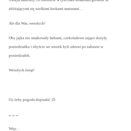
zbliżającymi się wielkimi krokami maturami…
Ale dla Was, wesołych!
Oby jajka nie smakowały farbami, czekoladowe zające dożyły
poniedziałku i obyście we wtorek byli zdrowi po zabawie w
poniedziałek.
Wesołych świąt!
O,i żeby pogoda dopisała! ;D
_ _ _
Więc…