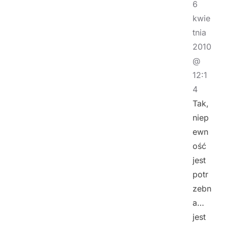
6
kwie
tnia
2010
@
12:1
4
Tak,
niep
ewn
ość
jest
potr
zebn
a…
jest