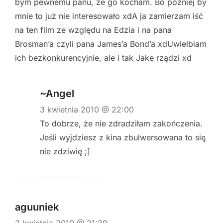
bym pewnemu panu, że go kocham. Bo później by
mnie to już nie interesowało xdA ja zamierzam iść
na ten film ze względu na Edzia i na pana
Brosman’a czyli pana James’a Bond’a xdUwielbiam
ich bezkonkurencyjnie, ale i tak Jake rządzi xd
~Angel
3 kwietnia 2010 @ 22:00
To dobrze, że nie zdradziłam zakończenia.
Jeśli wyjdziesz z kina zbulwersowana to się
nie zdziwię ;]
aguuniek
3 kwietnia 2010 @ 21:39