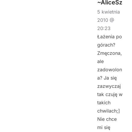
~AliceSz
5 kwietnia
2010 @
20:23
Łażenia po
górach?
Zmęczona,
ale
zadowolon
a? Ja się
zazwyczaj
tak czuję w
takich
chwilach;]
Nie chce
mi się