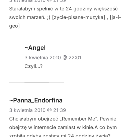
Starałabym spełnić w te 24 godziny większość
swoich marzeń. ;) [zycie-pisane-muzyka] , [ja-i-
geo]
~Angel
3 kwietnia 2010 @ 22:01
Czyli…?
~Panna_Endorfina
3 kwietnia 2010 @ 21:39
Chciałabym obejrzeć „Remember Me”. Pewnie
obejrzę w internecie zamiast w kinie.A co bym
zrobiła gdyby zostały mi 24 godziny życia?