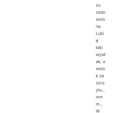
zo
zado
wolo
na.
Lubi
ę
taki
wysił
ek, a
wido
k ze
szcz
ytu…
mm
m…
W