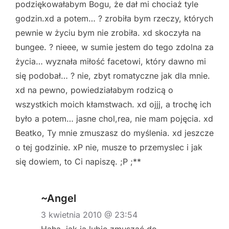
podziękowałabym Bogu, że dał mi chociaż tyle
godzin.xd a potem… ? zrobiła bym rzeczy, których
pewnie w życiu bym nie zrobiła. xd skoczyła na
bungee. ? nieee, w sumie jestem do tego zdolna za
życia… wyznała miłość facetowi, który dawno mi
się podobał… ? nie, zbyt romatyczne jak dla mnie.
xd na pewno, powiedziałabym rodzicą o
wszystkich moich kłamstwach. xd ojjj, a trochę ich
było a potem… jasne chol,rea, nie mam pojęcia. xd
Beatko, Ty mnie zmuszasz do myślenia. xd jeszcze
o tej godzinie. xP nie, musze to przemyslec i jak
się dowiem, to Ci napiszę. ;P ;**
~Angel
3 kwietnia 2010 @ 23:54
Haha, jak ja lubię zmuszać do