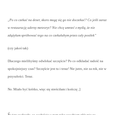
„Po co czekać na deser, skoro mogę się go nie doczekać? Co jeśli zaraz
w restaurację uderzy meteoryt? Nie chcę umrzeć z myślą, że nie
zdążyłam spróbować tego na co czekałabym przez cały posiłek”
(czy jakoś tak)
Dlaczego mielibyśmy odwlekać szczęście? Po co odkładać radość na
spokojniejszy czas? Szczęście jest tu i teraz! Nie jutro, nie za rok, nie w
przyszłości. Teraz.
No. Miało być krótko, więc się streściłam i kończę ;]
Ś
więta nadeszły, co osobiście w tym roku uosabiam głównie ze