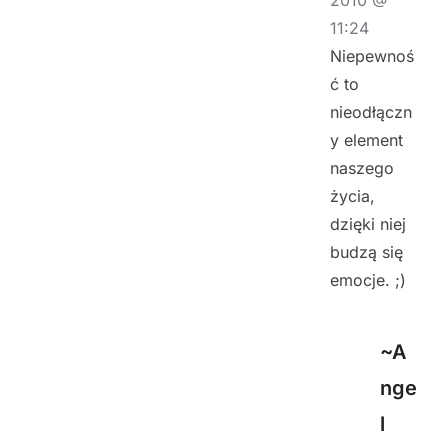
11:24
Niepewnoś
ć to
nieodłączn
y element
naszego
życia,
dzięki niej
budzą się
emocje. ;)
~A
nge
l