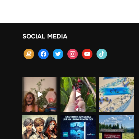
SOCIAL MEDIA
book
facebook
twitter
instagram
youtube
tiktok