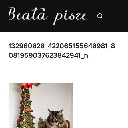
Skip
to
Search
TOGGLE
content
for:
132960626_422065155646981_8
081959037623842941_n