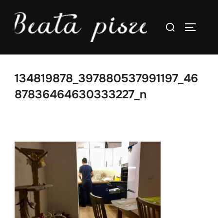
Skip
to
Search
TOGGLE
content
for:
134819878_397880537991197_46
87836464630333227_n