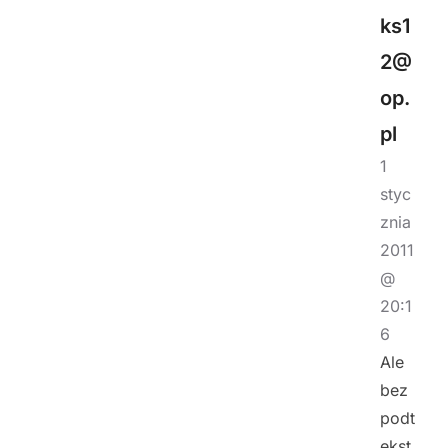
ks1
2@
op.
pl
1
styc
znia
2011
@
20:1
6
Ale
bez
podt
ekst