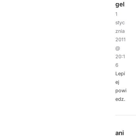
gel
1
styc
znia
2011
@
20:1
6
Lepi
ej
powi
edz.
ani