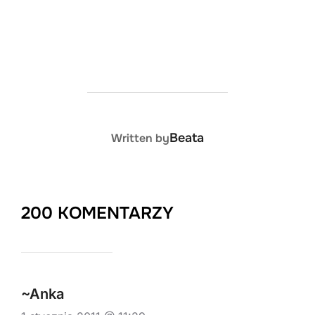
POST AUTHOR
Beata
Written by
200 KOMENTARZY
~Anka