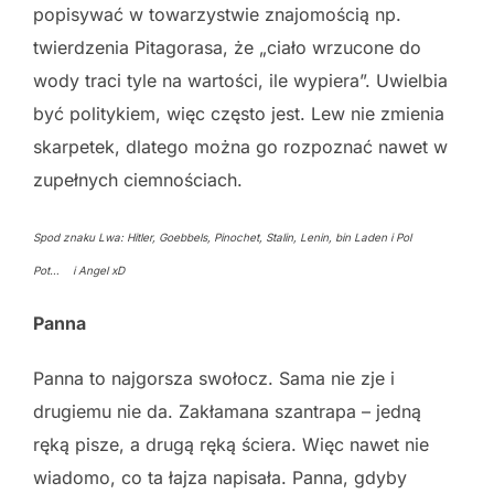
popisywać w towarzystwie znajomością np.
twierdzenia Pitagorasa, że „ciało wrzucone do
wody traci tyle na wartości, ile wypiera”. Uwielbia
być politykiem, więc często jest. Lew nie zmienia
skarpetek, dlatego można go rozpoznać nawet w
zupełnych ciemnościach.
Spod znaku Lwa: Hitler, Goebbels, Pinochet, Stalin, Lenin, bin Laden i Pol
Pot… i Angel xD
Panna
Panna to najgorsza swołocz. Sama nie zje i
drugiemu nie da. Zakłamana szantrapa – jedną
ręką pisze, a drugą ręką ściera. Więc nawet nie
wiadomo, co ta łajza napisała. Panna, gdyby