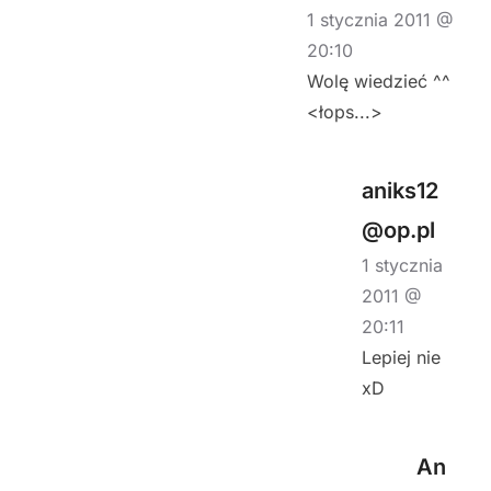
1 stycznia 2011 @
20:10
Wolę wiedzieć ^^
<łops...>
aniks12
@op.pl
1 stycznia
2011 @
20:11
Lepiej nie
xD
An