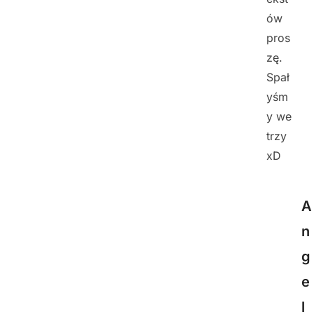
ów
pros
zę.
Spał
yśm
y we
trzy
xD
A
n
g
e
l