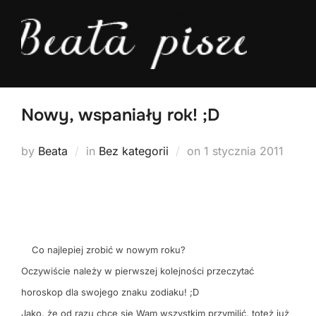
Skip
to
content
Nowy, wspaniały rok! ;D
Posted
by
Beata
in
Bez kategorii
on
1 stycznia 2011
on
Co najlepiej zrobić w nowym roku?
Oczywiście należy w pierwszej kolejności przeczytać
horoskop dla swojego znaku zodiaku! ;D
Jako, że od razu chcę się Wam wszystkim przymilić, toteż już