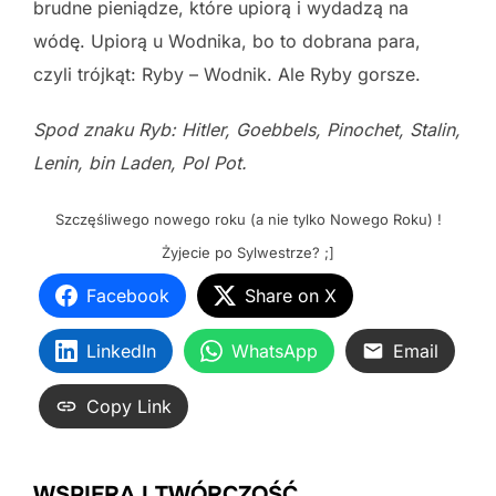
brudne pieniądze, które upiorą i wydadzą na
wódę. Upiorą u Wodnika, bo to dobrana para,
czyli trójkąt: Ryby – Wodnik. Ale Ryby gorsze.
Spod znaku Ryb: Hitler, Goebbels, Pinochet, Stalin,
Lenin, bin Laden, Pol
Pot.
Szczęśliwego nowego roku (a nie tylko Nowego Roku) !
Żyjecie po Sylwestrze? ;]
Facebook
Share on X
LinkedIn
WhatsApp
Email
Copy Link
WSPIERAJ TWÓRCZOŚĆ