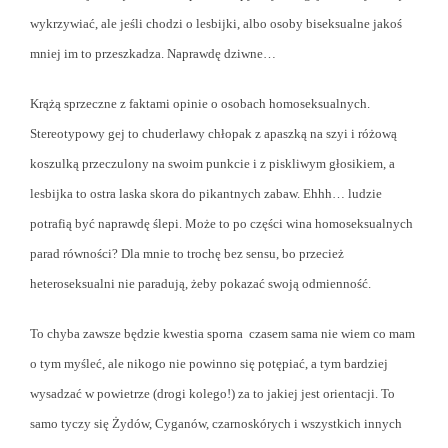
wykrzywiać, ale jeśli chodzi o lesbijki, albo osoby biseksualne jakoś
mniej im to przeszkadza. Naprawdę dziwne…
Krążą sprzeczne z faktami opinie o osobach homoseksualnych.
Stereotypowy gej to chuderlawy chłopak z apaszką na szyi i różową
koszulką przeczulony na swoim punkcie i z piskliwym głosikiem, a
lesbijka to ostra laska skora do pikantnych zabaw. Ehhh… ludzie
potrafią być naprawdę ślepi. Może to po części wina homoseksualnych
parad równości? Dla mnie to trochę bez sensu, bo przecież
heteroseksualni nie paradują, żeby pokazać swoją odmienność.
To chyba zawsze będzie kwestia sporna
czasem sama nie wiem co mam
o tym myśleć, ale nikogo nie powinno się potępiać, a tym bardziej
wysadzać w powietrze (drogi kolego!) za to jakiej jest orientacji. To
samo tyczy się Żydów, Cyganów, czarnoskórych i wszystkich innych