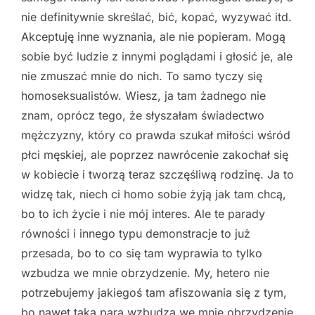
nie definitywnie skreślać, bić, kopać, wyzywać itd.
Akceptuję inne wyznania, ale nie popieram. Mogą
sobie być ludzie z innymi poglądami i głosić je, ale
nie zmuszać mnie do nich. To samo tyczy się
homoseksualistów. Wiesz, ja tam żadnego nie
znam, oprócz tego, że słyszałam świadectwo
mężczyzny, który co prawda szukał miłości wśród
płci męskiej, ale poprzez nawrócenie zakochał się
w kobiecie i tworzą teraz szczęśliwą rodzinę. Ja to
widzę tak, niech ci homo sobie żyją jak tam chcą,
bo to ich życie i nie mój interes. Ale te parady
równości i innego typu demonstracje to już
przesada, bo to co się tam wyprawia to tylko
wzbudza we mnie obrzydzenie. My, hetero nie
potrzebujemy jakiegoś tam afiszowania się z tym,
bo nawet taka para wzbudza we mnie obrzydzenie