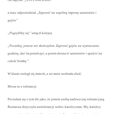
a inny odpowiedział
„Zaprosić na wspólną imprezę satanistów i
gejów”
„Pogryźliby się”
wtrącił kolejny
„Poczekaj, jeszcze nie skończyłem. Zaprosić gejów na wyznaczona
godzinę, dać im potańczyć, a potem dorzucić satanistów i spuścić na
całość bombę.”
W klasie rozległ się śmiech, a we mnie wezbrała złość.
Mowa tu o tolerancji.
Poczułam się z tym źle jako, że jestem osobą nadzwyczaj tolerancyjną.
Rozmowa dotyczyła nietolerancji wobec katolicyzmu. My, katolicy