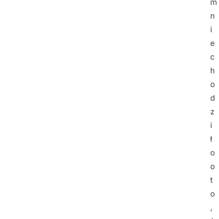
m
n
i
e
c
h
o
d
z
i
ł
o
o
t
o
,