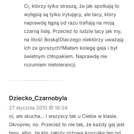
Ci, którzy tylko straszą, że jak spotkają to
wytępią są tylko irytujący, ale tacy, który
naprawdę tępią od razu trafiają na moją
czarną listę. Przecież to ludzie tacy jak my,
na litość Boską!Dlaczego niektórzy uważają
ich za gorszych?Miałam kolegę geja i był
świetnym chłopakiem. Naprawdę nie
rozumiem nietolerancji.
Dziecko_Czarnobyla
27 stycznia 2010 @ 16:24
oi, ale skucha… I wszyscy tak u Ciebie w klasie.
Okropnie, no. Przecież to nie tak, że każdy gej jest
tępy, albo, że kto założy różową koszulkę ten od