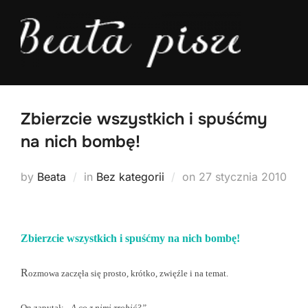
Skip
to
content
Zbierzcie wszystkich i spuśćmy
na nich bombę!
Posted
by
Beata
in
Bez kategorii
on
27 stycznia 2010
on
Zbierzcie wszystkich i spuśćmy na
nich bombę!
R
ozmowa zaczęła się prosto, krótko, zwięźle i na temat.
On zapytał:
„A co z nimi zrobić?”