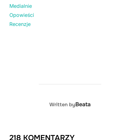
Medialnie
Opowieści
Recenzje
POST AUTHOR
Beata
Written by
218 KOMENTARZY