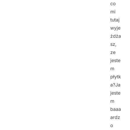
co
mi
tutaj
wyje
żdża
sz,
ze
jeste
m
płytk
a?Ja
jeste
m
baaa
ardz
o