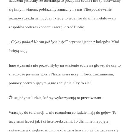
nauczeni jesteśmy, że tolerancja to pożądana cecha i nie sprzeciwiamy
się innym wiarom, pobłażamy zamachy na nas. Niespodziewanie
rozmowa zeszła na incydent kiedy to jeden ze skrajnie metalowych
zespołów podczas koncertu zaczął drzeć Biblię.
„Gdyby podarł Koran już by nie żył”
prychnął jeden z kolegów. Miał
świętą rację.
Inne wyznania nie pozwoliłyby na włażenie
sobie
na głowę, ale czy to
znaczy, że jesteśmy gorsi? Nasza wiara uczy miłości, zrozumienia,
pomocy potrzebującym, a nie zabijania. Czy to źle?
Źli są jedynie ludzie, którzy wykorzystują to przeciw nam.
Wracając do tolerancji… nie rozumiem co ludzie mają do gejów. To
tacy sami faceci jak i ci heteroseksualni. To dla mnie niepojęte,
zwłaszcza jak większość chłopaków zapytanych o gejów zaczyna się