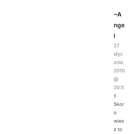
~A
nge
l
27
styc
znia
2010
@
20:5
6
Skor
o
wies
z to