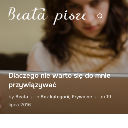
Skip
to
Search
TOGGLE
content
for:
Dlaczego nie warto się do mnie
przywiązywać
Posted
by
Beata
in
Bez kategorii
,
Frywolne
on
19
on
lipca 2016