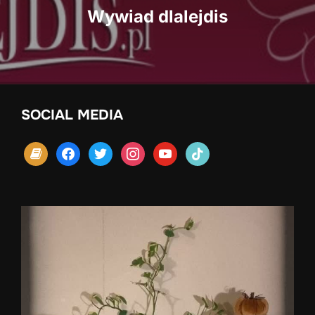
Wywiad dlalejdis
SOCIAL MEDIA
book
facebook
twitter
instagram
youtube
tiktok