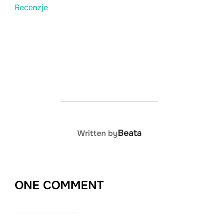
Recenzje
POST AUTHOR
Beata
Written by
ONE COMMENT