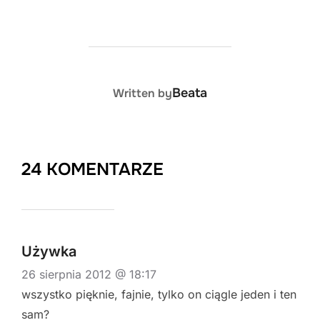
POST AUTHOR
Beata
Written by
24 KOMENTARZE
Używka
26 sierpnia 2012 @ 18:17
wszystko pięknie, fajnie, tylko on ciągle jeden i ten
sam?