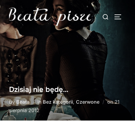
Skip
to
Search
TOGGLE
content
for:
Dzisiaj nie będę…
Posted
by
Beata
in
Bez kategorii
,
Czerwone
on
21
on
sierpnia 2012