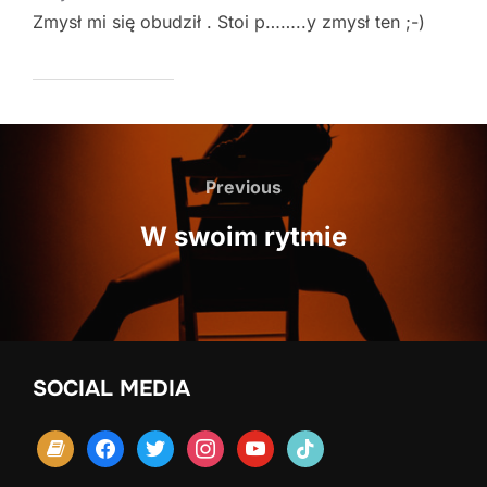
Zmysł mi się obudził . Stoi p……..y zmysł ten ;-)
Nawigacja
wpisu
Previous
Previous
W swoim rytmie
SOCIAL MEDIA
book
facebook
twitter
instagram
youtube
tiktok