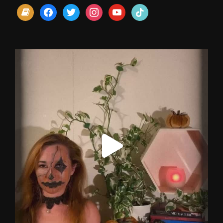
book
facebook
twitter
instagram
youtube
tiktok