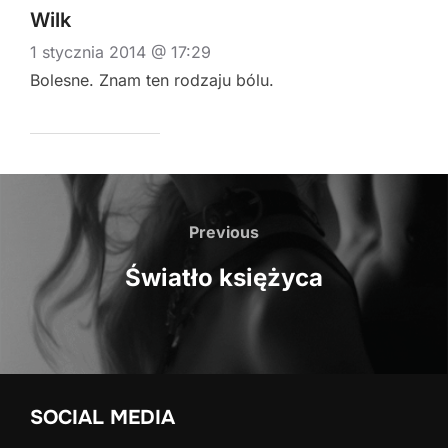
Wilk
1 stycznia 2014 @ 17:29
Bolesne. Znam ten rodzaju bólu.
Nawigacja
wpisu
Previous
Previous
Światło księżyca
SOCIAL MEDIA