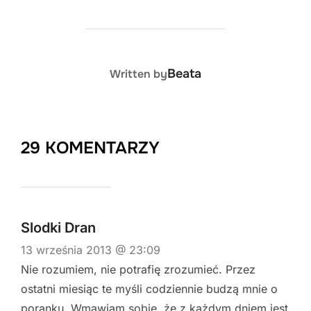
POST AUTHOR
Beata
Written by
29 KOMENTARZY
Slodki Dran
13 września 2013 @ 23:09
Nie rozumiem, nie potrafię zrozumieć. Przez
ostatni miesiąc te myśli codziennie budzą mnie o
poranku. Wmawiam sobie, że z każdym dniem jest