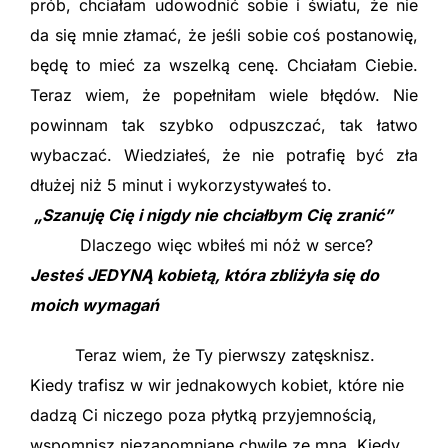
prób, chciałam udowodnić sobie i światu, że nie
da się mnie złamać, że jeśli sobie coś postanowię,
będę to mieć za wszelką cenę. Chciałam Ciebie.
Teraz wiem, że popełniłam wiele błędów. Nie
powinnam tak szybko odpuszczać, tak łatwo
wybaczać. Wiedziałeś, że nie potrafię być zła
dłużej niż 5 minut i wykorzystywałeś to.
„Szanuję Cię i nigdy nie chciałbym Cię zranić”
Dlaczego więc wbiłeś mi nóż w serce?
Jesteś JEDYNĄ kobietą, która zbliżyła się do
moich wymagań
Teraz wiem, że Ty pierwszy zatęsknisz.
Kiedy trafisz w wir jednakowych kobiet, które nie
dadzą Ci niczego poza płytką przyjemnością,
wspomnisz niezapomniane chwile ze mną. Kiedy